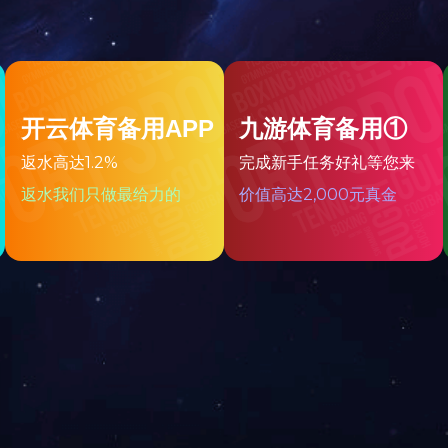
沥青搅拌设备的系统组成概述
复杂而精密。该设备主要由配料系统、干燥系统、燃烧系统、称
干燥筒内；干燥系统则通过燃烧器提供的热量，将砂石料烘干至
和沥青，并在搅拌器内将其均匀混合，形成高质量的沥青混合
境，确保生产过程的环境保护性。
程，确保了沥青混合料的均匀性和稳定性，为公路建设的顺利进
业文化
|
联系我们
拌设备
、沥青热再生设备、
沥青搅拌机
、稳定土厂拌设备、沥青
718 传真：0510-88881718 售后服务热线：17768300588
8222 地址：新疆喀什市江域小区高层2-1008室