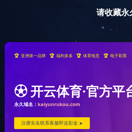
生产沥青搅拌设备,沥青搅拌机,沥青搅拌站
网站首页
华体会在线平台(中国)官网
新闻动态
沥青设备
企业文化
联系我们
1
2
3