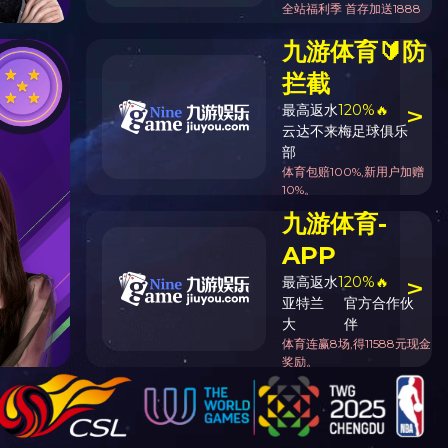
MORE>>
MORE>>