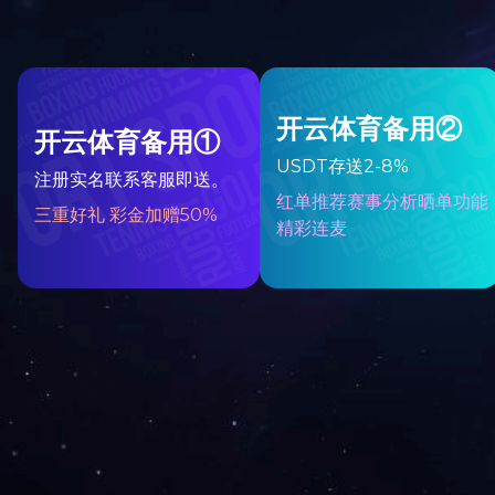
售后服务热线：17768300588
驻新疆办事处联系方式：15852778222
地址：新疆喀什市江域小区高层2-1008室
新闻动态
当前位置：
首页
>
新闻动态
>
沥青搅拌设备是公路建设中不可少的重要机械，其系统组成
配料系统负责将不同规格的砂石料按照预设比例准确输送到
利进行。
称量搅拌系统是整个设备的核心，它精确称量砂石料、石粉
除尘系统则负责收集和处理生产过程中产生的粉尘，保护环
这些系统相互协作，共同构成了沥青搅拌设备完整的工作流
转载请注明出处：
http://www.kjcpccvr.com
网站首页
|
华体会在线平台(中国)官网
|
新闻动态
|
沥青设备
|
企
无锡沥青搅拌站厂家，华体会在线平台(中国)官网制造
沥青搅
联系人：李经理 15052223111/13921271820 电话：0510-88881
网址：www.kjcpccvr.com 驻新疆办事处联系方式：1585277