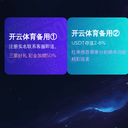
售后服务热线：17768300588
驻新疆办事处联系方式：15852778222
地址：新疆喀什市江域小区高层2-1008室
新闻动态
当前位置：
首页
>
新闻动态
>
浅析沥青搅拌站在市政建设中的应用
2026/03/28
在市政建设的版图中，沥青搅拌站是保障道路品质、支撑工
沥青搅拌设备：公路建设与养护的得力助手
2026/01/16
在公路建设与养护的宏大工程中，沥青搅拌设备扮演着重
沥青搅拌机使用的准备是怎样的？
2025/11/19
沥青搅拌机是沥青混合料生产的核心设备，其使用前准备工
沥青搅拌站使用时的注意事项有哪些？
2025/09/12
沥青搅拌站作为道路工程建设的核心设备，其稳定运行直
关于沥青搅拌站的选型建议
2025/07/10
在选择沥青搅拌站时，需综合多方面因素。 1、要考虑工程规
清洗工作是保障沥青搅拌机良好运行的关键环节
2025/05/22
在沥青搅拌站的日常运营中，清洗沥青搅拌机是确保设备