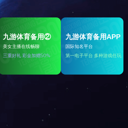
市民出行体验与城市...
耐用的基础。沥青搅拌设备精准地将骨料、粉料和...
键准备步骤： 1. 完整检查：仔细检查搅拌...
严格把控原料质量，粗细集料应分级存放避免混料...
站，其占地面积小、投资成本低；而大型...
性，搅拌机在使用过程中容易残留沥青和杂质，若不及时清