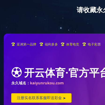
生产沥青搅拌设备,沥青搅拌机,沥青搅拌站
网站首页
华体会在线平台(中国)官网
新闻动态
沥青设备
企业文化
联系我们
1
2
3