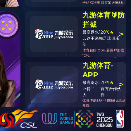
MORE>>
MORE>>