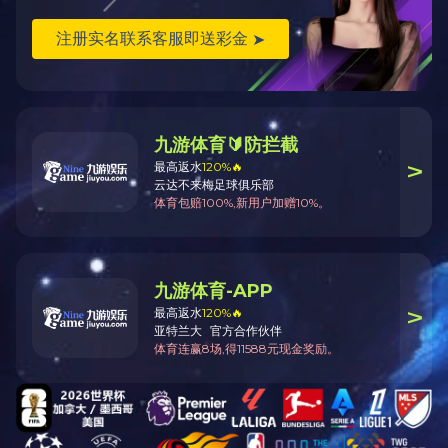
售后服务热线：17768300588
驻新疆办事处联系方式：15852778222
地址：新疆喀什市江域小区高层2-1008室
X华体会在线平台(中国)官网3000沥青搅拌站
当前位置：
首页
>
沥青设备
>
X华体会在线平台(中国)官网3000沥青搅拌站
>