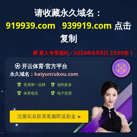
生产沥青搅拌设备,沥青搅拌机,沥青搅拌站
网站首页
华体会在线平台(中国)官网
新闻动态
沥青设备
企业文化
联系我们
1
2
3