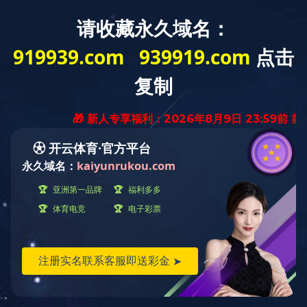
生产沥青搅拌设备,沥青搅拌机,沥青搅拌站
网站首页
华体会在线平台(中国)官网
新闻动态
沥青设备
企业文化
联系我们
1
2
3