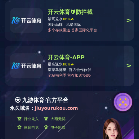
MORE>>
产品列表
华体会在线平台(中国)官网1000沥青搅拌设备
华体会在线平台(中国)官网1500沥青搅拌设备
华体会在线平台(中国)官网2000沥青搅拌站
华体会在线平台(中国)官网2500沥青搅拌站
X华体会在线平台(中国)官网3000沥青搅拌站
华体会在线平台(中国)官网3000沥青搅拌站
华体会在线平台(中国)官网4000沥青搅拌站
回收粉加湿搅拌设备
乳化沥青设备
1000吨沥青储存罐
MORE>>
联系我们
华体会在线平台(中国)官网
联系人：李经理 15052223111/13921271820
电话：0510-88881718
传真：0510-88881718
网址：www.kjcpccvr.com