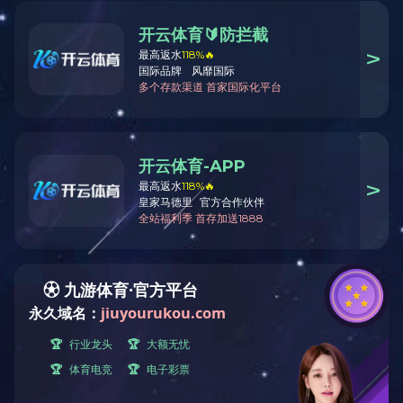
MORE>>
产品列表
华体会在线平台(中国)官网1000沥青搅拌设备
华体会在线平台(中国)官网1500沥青搅拌设备
华体会在线平台(中国)官网2000沥青搅拌站
华体会在线平台(中国)官网2500沥青搅拌站
X华体会在线平台(中国)官网3000沥青搅拌站
华体会在线平台(中国)官网3000沥青搅拌站
华体会在线平台(中国)官网4000沥青搅拌站
回收粉加湿搅拌设备
乳化沥青设备
1000吨沥青储存罐
MORE>>
联系我们
华体会在线平台(中国)官网
联系人：李经理 15052223111/13921271820
电话：0510-88881718
传真：0510-88881718
网址：www.kjcpccvr.com